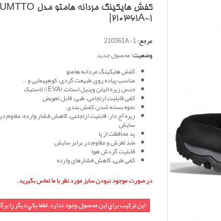
کفش هایکینگ مردانه هامتو مدل 
|210361A-1
مرجع:
210361A-1
وضعیت:
محصول جدید
کفش هایکینگ مردانه هامتو
مناسب پیاده روی،طبیعت گردی، کوهپیمایی و ..
جنس زیره اتیلن وینیل استات (EVA)، لاستیک
کفی قابلیت ارتجاعی، طبی، قابل تعویض
نحوه بسته شدن کفش بندی
زیره آج دار، قابلیت ارتجاعی، کاهش فشار وارده، مقاوم در 
سایش
پد محافظت از پا
ضد لغزش و مقاوم در برابر سایش
قابلیت گردش هوا
کفی طبی، کاهش فشارهای وارده
در صورت موجود نبودن سایز مورد نظر با ما تماس بگیرید.
اين تركيب براي اين محصول وجود ندارد، لطفا يكي ديگر را برگ