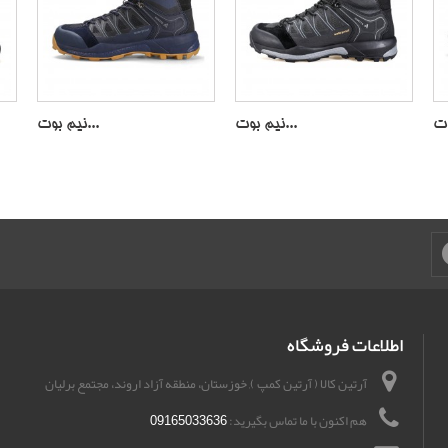
نیم بوت...
نیم بوت...
اطلاعات فروشگاه
آرتین کالا ( آرتین کمپ ), خوزستان، منطقه آزاد اروند، مجتمع برلیان
هم اکنون با ما تماس بگیرید:
09165033636