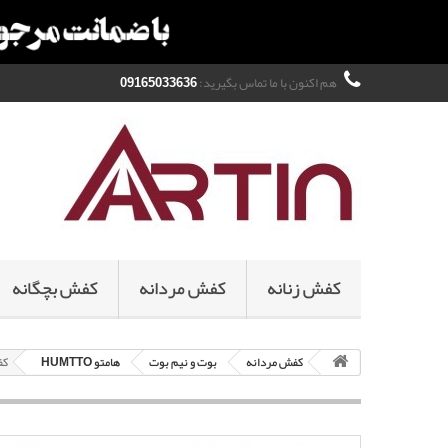
هم اکنون با ما تماس بگیرید:
09165033636
کفش زنانه
کفش مردانه
کفش بچگانه
کفش مردانه
بوت و نیم بوت
هامتو HUMTTO
کفش