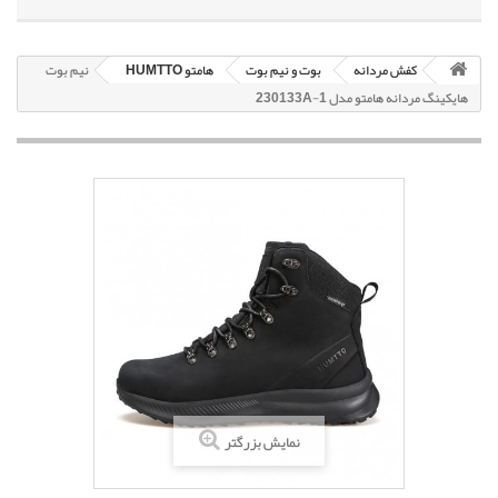
کفش مردانه
بوت و نیم بوت
هامتو HUMTTO
نیم بوت
هایکینگ مردانه هامتو مدل 230133A-1
نمایش بزرگتر