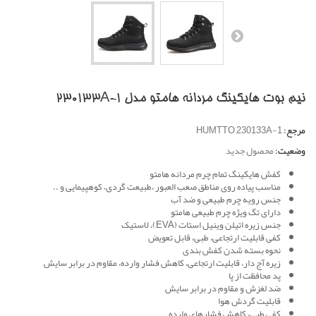
نیم بوت هایکینگ مردانه هامتو مدل 230133A-1
مرجع:
HUMTTO 230133A-1
وضعیت:
محصول جدید
کفش هایکینگ تمام چرم مردانه هامتو
مناسب پیاده روی مناطق صعب العبور ،طبیعت گردی، کوهپیمایی و ..
جنس رویه چرم طبیعی و ضد آب
دارای تگ ویژه چرم طبیعی هامتو
جنس زیره اتیلن وینیل استات (EVA)، لاستیک
کفی قابلیت ارتجاعی، طبی، قابل تعویض
نحوه بسته شدن کفش بندی
زیره آج دار، قابلیت ارتجاعی، کاهش فشار وارده، مقاوم در برابر سایش
پد محافظت از پا
ضد لغزش و مقاوم در برابر سایش
قابلیت گردش هوا
کفی طبی، کاهش فشارهای وارده