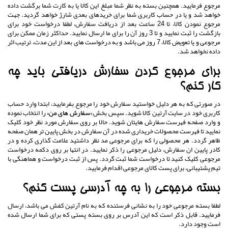
مرجوع فرمایید. همچنین بسته به نظر شما مبلغ این کالا یا به کارت شما برگشت داده
خواهد شد و یا در حساب کاربری شما برای خریدهای بعدی شارژ خواهد گردید. جهت
مرجوع نمودن کالا، تا 24 ساعت بعد از دریافت سفارش، لطفا درخواست خود برای
بازگشت را ثبت نمایید و تا 3 روز آن را برای ما ارسال نمایید. حداکثر زمان ممکن برای
مرجوعی و یا تعویض کالا، 7 روز می باشد و به درخواست های بعد از این مدت، ترتیب اثر
داده نخواهد شد.
برای مرجوع کردن سفارش دریافتی باید چه
کار کنم؟
در صورتی که به هر دلیل خواستید سفارش خود را مرجوع بفرمایید، ابتدا وارد حساب
کاربری خود در سایت آرتین کالا شوید. سپس بخش
«سفارش های من»
را انتخاب نموده
و وارد صفحه فهرست سفارش هایتان شوید. حالا بر روی سفارش مورد نظر خود کلیک
نمایید تا فهرست محصولات خریداری شده در آن سفارش در بخش پایین تر همان صفحه
ظاهر گردد. هر محصولی را که برای مرجوعی مد نظر داشتید علامت گذاری کرده و در
کادر پایین ان سفارش، دلیل مرجوعی را ذکر نمایید. در انتها بر روی دکمه درخواست
مرجوعی کلیک کنید تا درخواست شما ثبت گردد. پس از ثبت درخواست و هماهنگی با
تیم پشتیبانی، برای پست کالای مرجوعی اقدام فرمایید.
بسته مرجوعی را به چه آدرسی پست کنم؟
لطفا بسته مرجوعی خود را به نشانی فرستنده که به نام آرتین کفش می باشد، ارسال
فرمایید. قابل ذکر است که این آدرس بر روی بسته پستی که برای شما ارسال شده
است وجود دارد.