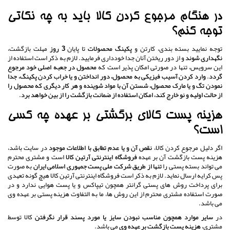
در هنگام مرجوع کردن کالا باید به چه نکاتی
توجه کنم؟
توجه نمایید بسته بندی، کارتن و
پکینگ محصولات
تا پایان
3 روز
مهلت بازگشت،
نگهداری شوند
و از دور ریختن آنان جدا خودداری فرمایید. لازم به ذکر است استفاده از
این سرویس، تنها در صورتی امکان پذیر است که
محصول در جعبه اصلی خود مرجوع
گردد
.
وارد کردن
آسیب فیزیکی به محصول، دور انداختن و یا خراب کردن پکینگ، جدا
نمودن تگ و یا مارک محصول، شستن آن با مواد شوینده و هر کار دیگری که محصول را
از حالت اولیه و نو خارج کند، امکان استفاده از ضمانت بازگشت را از بین خواهد برد
.
هزینه پست کالای برگشتی بر عهده چه کسی
است؟
اگر دلیل مرجوع کردن کالا،
نقص آن و یا عدم تطابق با اطلاعات موجود
در سایت باشد،
هزینه پست بازگشت آن بر عهده
فروشگاه اینترنتی آرتین کالا
است و مشتری محترم
می تواند بسته پستی را
تنها از طریق شرکت ملی پست جمهوری اسلامی ایران
به صورت
پس کرایه ارسال نماید. لازم به ذکر است فروشگاه اینترنتی آرتین کالا هیچ گونه تعهدی
برای پرداخت روش های پستی گرانتر همچون تیپاکس و یا پست هوایی ندارد و در
صورت استفاده مشتری محترم از این روش ها، ما به التفاوت هزینه پستی بر عهده وی
می باشد.
در
سایر موارد همچون مناسب نبودن سایز یا مورد پسند قرار نگرفتن
کالا توسط
مشتری،
هزینه پست بازگشت بر عهده وی
می باشد.