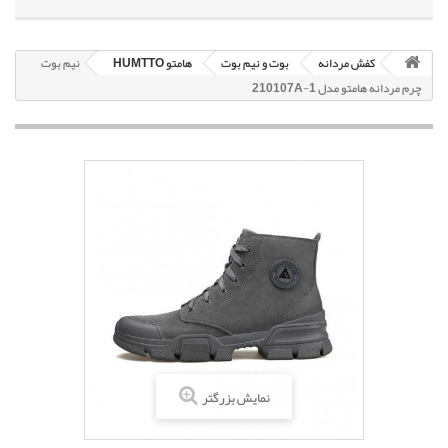
کفش مردانه
بوت و نیم بوت
هامتو HUMTTO
نیم بوت
چرم مردانه هامتو مدل 210107A-1
نمایش بزرگتر