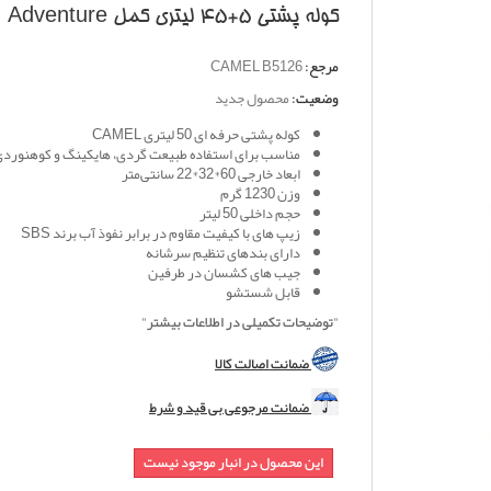
کوله پشتی 5+45 لیتری کمل Adventure
مرجع:
CAMEL B5126
وضعیت:
محصول جدید
کوله پشتی حرفه ای 50 لیتری CAMEL
مناسب برای استفاده طبیعت گردی، هایکینگ و کوهنورد
ابعاد خارجی 60*32*22 سانتی‌متر
وزن 1230 گرم
حجم داخلی 50 لیتر
زیپ های با کیفیت مقاوم در برابر نفوذ آب برند SBS
دارای بندهای تنظیم سرشانه
جیب های کشسان در طرفین
قابل شستشو
"توضیحات تکمیلی در اطلاعات بیشتر"
ضمانت اصالت کالا
ضمانت مرجوعی بی قید و شرط
این محصول در انبار موجود نیست