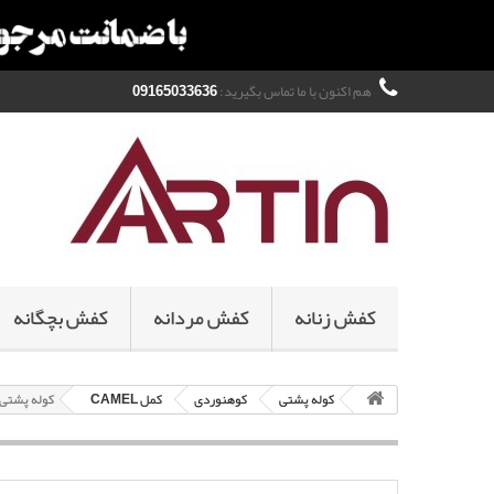
هم اکنون با ما تماس بگیرید:
09165033636
کفش زنانه
کفش مردانه
کفش بچگانه
کوله پشتی
کوهنوردی
کمل CAMEL
کوله پشتی 5+45 لیتری کمل dventure